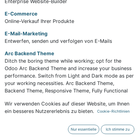
Enterprise Website-Builder
E-Commerce
Online-Verkauf Ihrer Produkte
E-Mail-Marketing
Entwerfen, senden und verfolgen von E-Mails
Arc Backend Theme
Ditch the boring theme while working; opt for the
Odoo Arc Backend Theme and increase your business
performance. Switch from Light and Dark mode as per
your working necessities. Arc Backend Theme,
Backend Theme, Responsive Theme, Fully Functional
Theme, Flexible Backend Theme, Fast Backend Theme,
Wir verwenden Cookies auf dieser Website, um Ihnen
Modern Multipurpose Theme, Lightweight Backend
ein besseres Nutzererlebnis zu bieten.
Cookie-Richtlinien
Theme, Animated Backend Theme, Advance Material
Backend Theme, Customizable Backend Theme, Multi
Tab Backend Theme Odoo, Attractive Theme for
Nur essentielle
Ich stimme zu
Backend, Elegant Backend Theme, Community